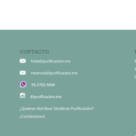
CONTACTO
hola@purificacion.mx
reservas@purificacion.mx
55-2702-5699
@purificacion.mx
¿Quieres distribuir Ginebras Purificación?
¡Contáctanos!