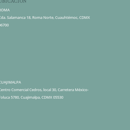
UBICACIÓN
ROMA
Cda. Salamanca 18, Roma Norte, Cuauhtémoc, CDMX
06700
CUAJIMALPA
Centro Comercial Cedros, local 30, Carretera México-
Toluca 5780, Cuajimalpa, CDMX 05530