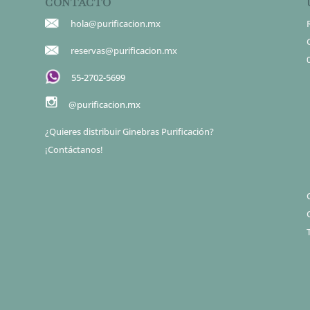
CONTACTO
hola@purificacion.mx
reservas@purificacion.mx
55-2702-5699
@purificacion.mx
¿Quieres distribuir Ginebras Purificación?
¡Contáctanos!