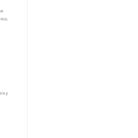
se
nico,
bra y