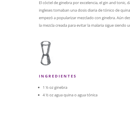
El cóctel de ginebra por excelencia, el gin and tonic
ingleses tomaban una dosis diaria de tónico de quin
empezó a popularizar mezclado con ginebra. Aún despu
la mezcla creada para evitar la malaria sigue siendo 
I N G R E D I E N T E S
1 ½ oz ginebra
4 ½ oz agua quina o agua tónica