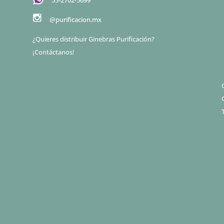
55-2702-5699
@purificacion.mx
¿Quieres distribuir Ginebras Purificación?
¡Contáctanos!