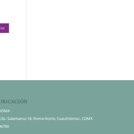
UBICACIÓN
ROMA
Cda. Salamanca 18, Roma Norte, Cuauhtémoc, CDMX
06700