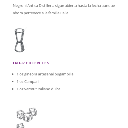
Negroni Antica Distilleria sigue abierta hasta la fecha aunque
ahora pertenece a la familia Palla.
I N G R E D I E N T E S
1 oz ginebra artesanal bugambilia
1 oz Campari
1 oz vermut italiano dulce