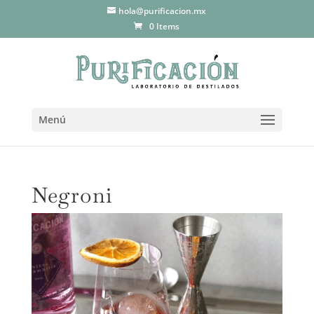
hola@purificacion.mx
0 Items
Menú
Negroni