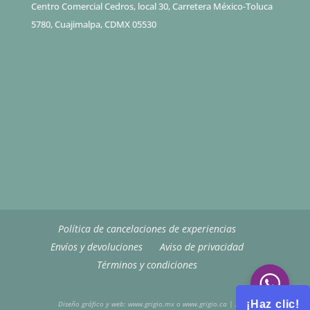
Centro Comercial Cedros, local 30, Carretera México-Toluca
5780, Cuajimalpa, CDMX 05530
Política de cancelaciones de experiencias
Envíos y devoluciones
Aviso de privacidad
Términos y condiciones
¡Haz clic!
Diseño gráfico y web: www.grigio.mx
o www.grigio.ca
| 2026