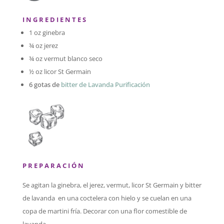
I N G R E D I E N T E S
1 oz ginebra
¾ oz jerez
¾ oz vermut blanco seco
½ oz licor St Germain
6 gotas de
bitter de Lavanda Purificación
P R E P A R A C I Ó N
Se agitan la ginebra, el jerez, vermut, licor St Germain y bitter
de lavanda en una coctelera con hielo y se cuelan en una
copa de martini fría. Decorar con una flor comestible de
lavanda.