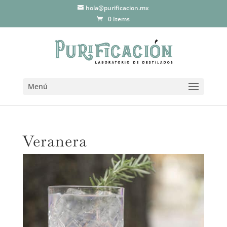
hola@purificacion.mx
0 Items
Menú
Veranera