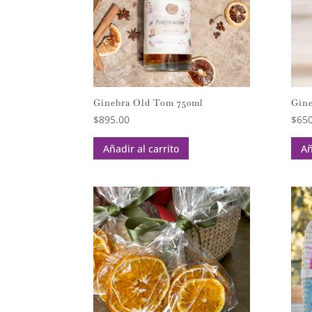
Ginebra Old Tom 750ml
Gine
$
895.00
$
650
Añadir al carrito
Añ