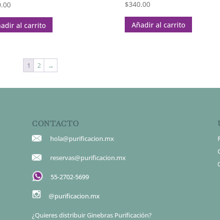
$
340.00
.00
Añadir al carrito
adir al carrito
1
2
→
CONTACTO
hola@purificacion.mx
reservas@purificacion.mx
55-2702-5699
@purificacion.mx
¿Quieres distribuir Ginebras Purificación?