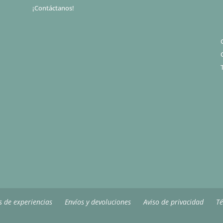
¡Contáctanos!
s de experiencias
Envíos y devoluciones
Aviso de privacidad
Té