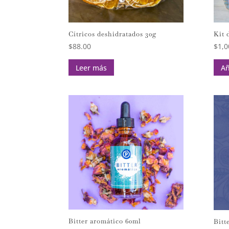
Cítricos deshidratados 30g
Kit 
$
88.00
$
1,0
Leer más
Añ
Bitter aromático 60ml
Bitt