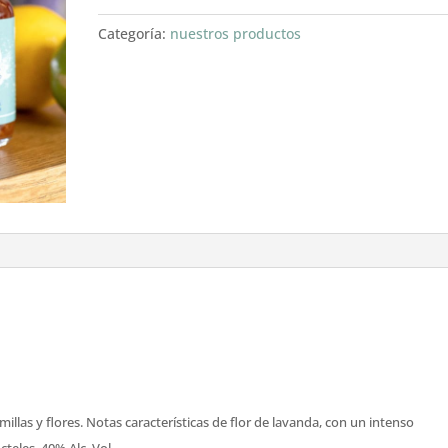
cantidad
Categoría:
nuestros productos
llas y flores. Notas características de flor de lavanda, con un intenso
teles. 40% Alc. Vol.