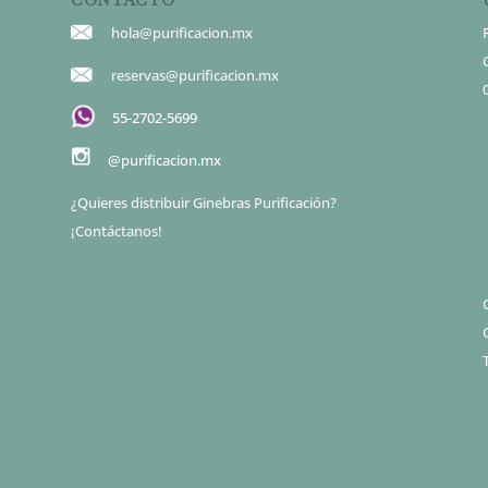
hola@purificacion.mx
reservas@purificacion.mx
55-2702-5699
@purificacion.mx
¿Quieres distribuir Ginebras Purificación?
¡Contáctanos!