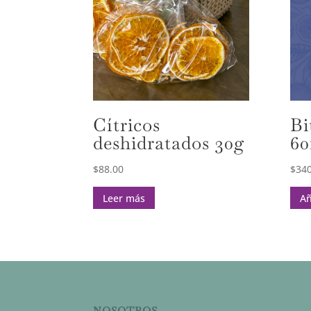
Cítricos
Bi
deshidratados 30g
60
$
88.00
$
340
Leer más
Añ
NOSOTROS