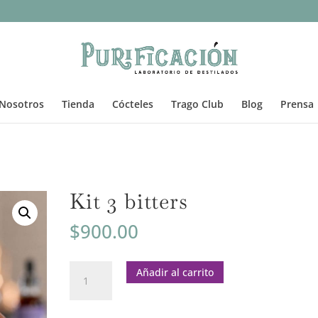
Nosotros
Tienda
Cócteles
Trago Club
Blog
Prensa
Kit 3 bitters
$
900.00
Kit
Añadir al carrito
3
bitters