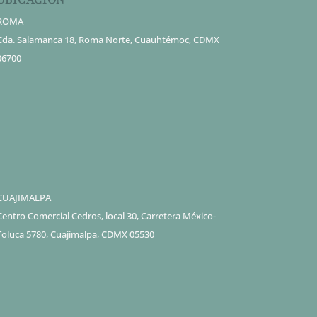
ROMA
Cda. Salamanca 18, Roma Norte, Cuauhtémoc, CDMX
06700
CUAJIMALPA
Centro Comercial Cedros, local 30, Carretera México-
Toluca 5780, Cuajimalpa, CDMX 05530