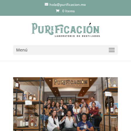
hola@purificacion.mx
0 Items
Menú